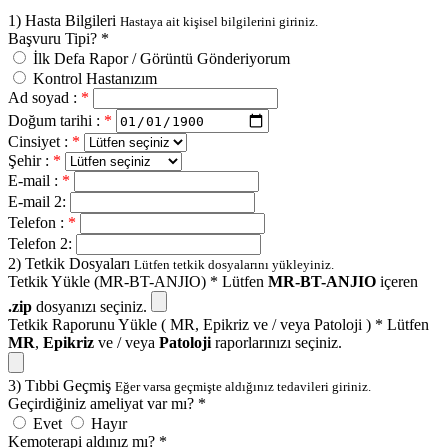
1) Hasta Bilgileri
Hastaya ait kişisel bilgilerini giriniz.
Başvuru Tipi? *
İlk Defa Rapor / Görüntü Gönderiyorum
Kontrol Hastanızım
Ad soyad :
*
Doğum tarihi :
*
Cinsiyet :
*
Şehir :
*
E-mail :
*
E-mail 2:
Telefon :
*
Telefon 2:
2) Tetkik Dosyaları
Lütfen tetkik dosyalarını yükleyiniz.
Tetkik Yükle (MR-BT-ANJIO) *
Lütfen
MR-BT-ANJIO
içeren
.zip
dosyanızı seçiniz.
Tetkik Raporunu Yükle ( MR, Epikriz ve / veya Patoloji ) *
Lütfen
MR
,
Epikriz
ve / veya
Patoloji
raporlarınızı seçiniz.
3) Tıbbi Geçmiş
Eğer varsa geçmişte aldığınız tedavileri giriniz.
Geçirdiğiniz ameliyat var mı? *
Evet
Hayır
Kemoterapi aldınız mı? *